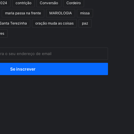
2024
contrição
Conversão
Cordeiro
maria passa na frente
MARIOLOGIA
missa
Santa Terezinha
oração muda as coisas
paz
res