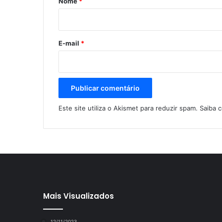
Nome
*
i
o
*
E-mail
*
Este site utiliza o Akismet para reduzir spam.
Saiba 
Mais Visualizados
12/11/2023