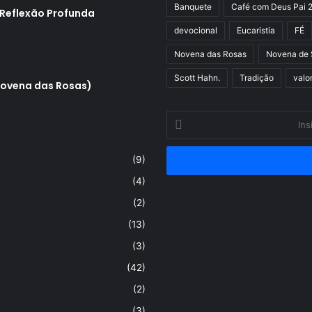
Banquete
Café com Deus Pai 
 Reflexão Profunda
devocional
Eucaristia
FÉ
Novena das Rosas
Novena de 
Scott Hahn.
Tradição
valo
Novena das Rosas)
Insira
o
seu
(9)
endereço
de
(4)
email
(2)
(13)
(3)
(42)
(2)
(3)