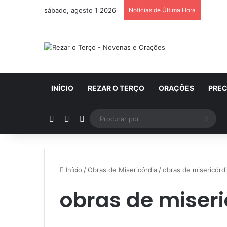
sábado, agosto 1 2026
Notícias de Última Hora
INÍCIO
REZAR O TERÇO
ORAÇÕES
PRE
Artigo aleatório
Barra Lateral
Switch skin
Proc
por
Início
/
Obras de Misericórdia
/
obras de misericórd
obras de miseri