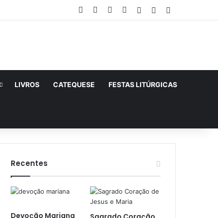
Facebook
X
YouTube
Instagram
Entrar
Artigo aleatório
Barra Lateral
LIVROS
CATEQUESE
FESTAS LITÚRGICAS
Recentes
Devoção Mariana
Sagrado Coração