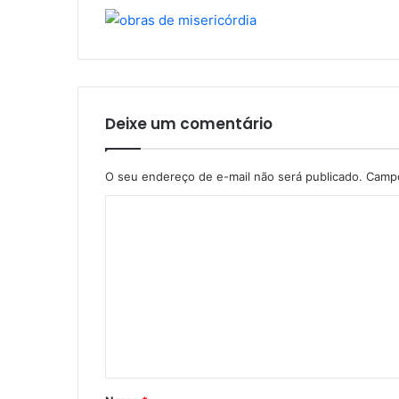
Deixe um comentário
O seu endereço de e-mail não será publicado.
Campo
C
o
m
e
n
t
á
r