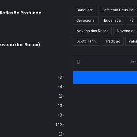
Banquete
Café com Deus Pai 
 Reflexão Profunda
devocional
Eucaristia
FÉ
Novena das Rosas
Novena de 
Scott Hahn.
Tradição
valo
Novena das Rosas)
Insira
o
seu
(9)
endereço
de
(4)
email
(2)
(13)
(3)
(42)
(2)