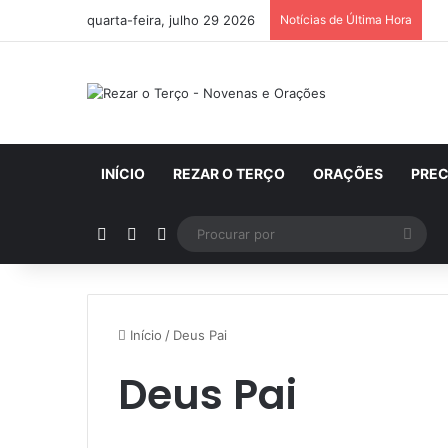
quarta-feira, julho 29 2026
Notícias de Última Hora
INÍCIO
REZAR O TERÇO
ORAÇÕES
PRE
Artigo aleatório
Barra Lateral
Switch skin
Proc
por
Início
/
Deus Pai
Deus Pai