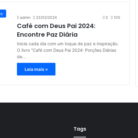
os
admin
23/02/2024
0
105
Café com Deus Pai 2024:
Encontre Paz Diária
Inicie cada dia com um toque de paz e inspiração.
O livro “Café com Deus Pai 2024: Porções Diárias
de…
Leia mais »
Tags