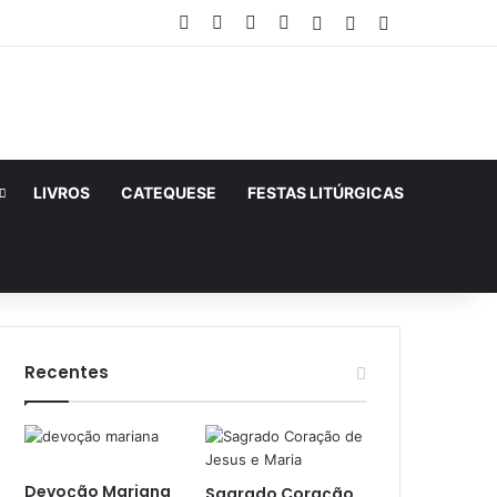
Facebook
X
YouTube
Instagram
Entrar
Artigo aleatório
Barra Lateral
LIVROS
CATEQUESE
FESTAS LITÚRGICAS
Recentes
Devoção Mariana
Sagrado Coração