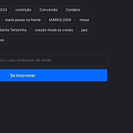
2024
contrição
Conversão
Cordeiro
maria passa na frente
MARIOLOGIA
missa
Santa Terezinha
oração muda as coisas
paz
res