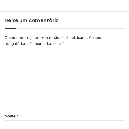
Deixe um comentário
O seu endereço de e-mail não será publicado.
Campos
obrigatórios são marcados com
*
C
o
m
e
n
t
á
r
Nome
*
i