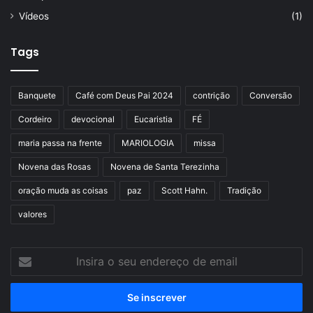
Vídeos
(1)
Tags
Banquete
Café com Deus Pai 2024
contrição
Conversão
Cordeiro
devocional
Eucaristia
FÉ
maria passa na frente
MARIOLOGIA
missa
Novena das Rosas
Novena de Santa Terezinha
oração muda as coisas
paz
Scott Hahn.
Tradição
valores
Insira
o
seu
endereço
de