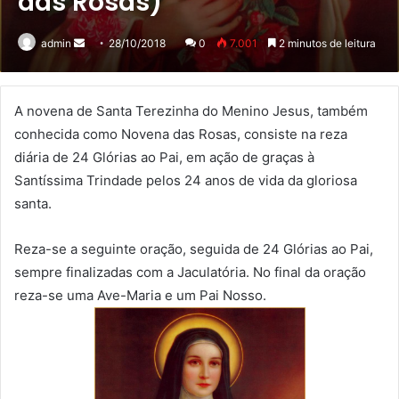
das Rosas)
Mande
admin
28/10/2018
0
7.001
2 minutos de leitura
um
e-
mail
A novena de Santa Terezinha do Menino Jesus, também
conhecida como Novena das Rosas, consiste na reza
diária de 24 Glórias ao Pai, em ação de graças à
Santíssima Trindade pelos 24 anos de vida da gloriosa
santa.
Reza-se a seguinte oração, seguida de 24 Glórias ao Pai,
sempre finalizadas com a Jaculatória. No final da oração
reza-se uma Ave-Maria e um Pai Nosso.