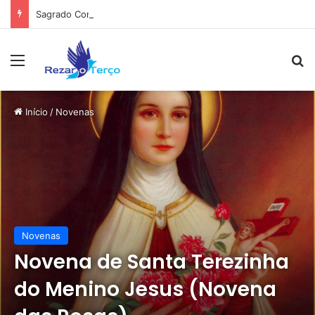
Sagrado Coração de Jesus e Maria
Menu
Pr
Início
/
Novenas
Novenas
Novena de Santa Terezinha
do Menino Jesus (Novena