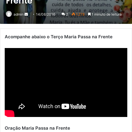
Frente
Mande
admin
14/08/2016
2
1.278
1 minuto de leitura
um
e-
mail
Acompanhe abaixo o Terço Maria Passa na Frente
Oração Maria Passa na Frente