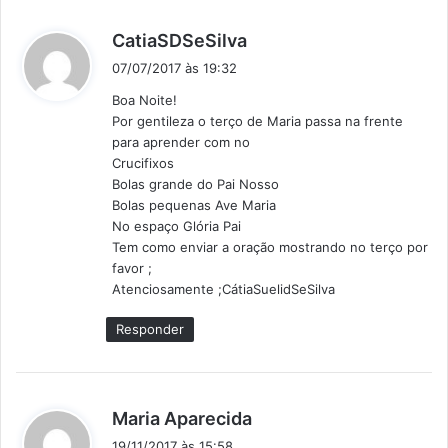
d
CatiaSDSeSilva
i
07/07/2017 às 19:32
s
Boa Noite!
s
Por gentileza o terço de Maria passa na frente
e
para aprender com no
:
Crucifixos
Bolas grande do Pai Nosso
Bolas pequenas Ave Maria
No espaço Glória Pai
Tem como enviar a oração mostrando no terço por
favor ;
Atenciosamente ;CátiaSuelidSeSilva
Responder
d
Maria Aparecida
i
19/11/2017 às 15:58