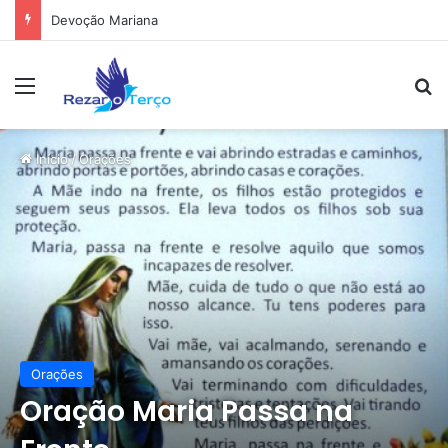
Devoção Mariana
Menu
Pr
Início
/
Orações
Orações
Oração Maria Passa na