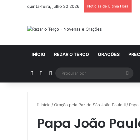
quinta-feira, julho 30 2026
Notícias de Última Hora
INÍCIO
REZAR O TERÇO
ORAÇÕES
PRE
Artigo aleatório
Barra Lateral
Switch skin
Proc
por
Início
/
Oração pela Paz de São João Paulo II
/
Papa 
Papa João Paulo