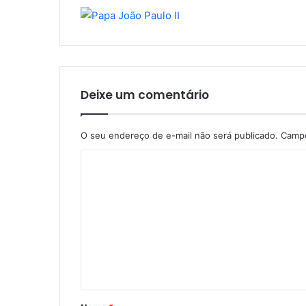
Deixe um comentário
O seu endereço de e-mail não será publicado.
Campo
C
o
m
e
n
t
á
r