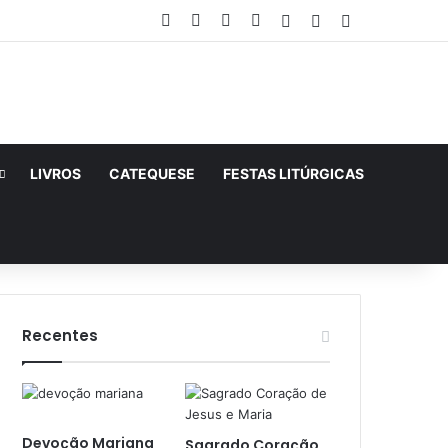
Facebook
X
YouTube
Instagram
Entrar
Artigo aleatório
Barra Lateral
LIVROS
CATEQUESE
FESTAS LITÚRGICAS
Recentes
Devoção Mariana
Sagrado Coração