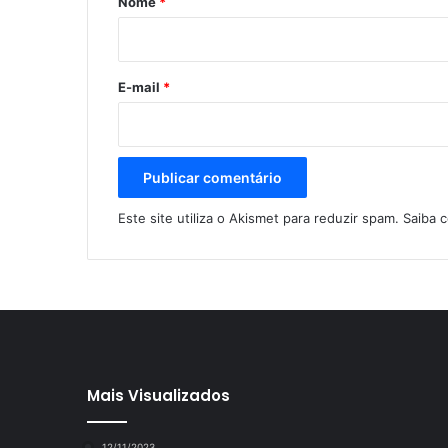
Nome
*
i
o
*
E-mail
*
Este site utiliza o Akismet para reduzir spam.
Saiba 
Mais Visualizados
12/11/2023