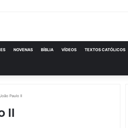
CES
NOVENAS
BÍBLIA
VÍDEOS
TEXTOS CATÓLICOS
urar
João Paulo II
 II