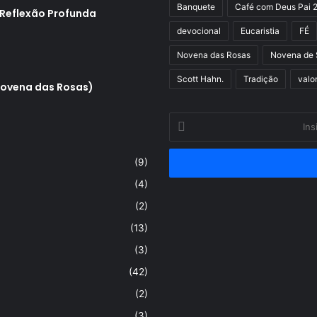
Banquete
Café com Deus Pai 
 Reflexão Profunda
devocional
Eucaristia
FÉ
Novena das Rosas
Novena de 
Scott Hahn.
Tradição
valo
Novena das Rosas)
Insira
o
seu
(9)
endereço
de
(4)
email
(2)
(13)
(3)
(42)
(2)
(3)