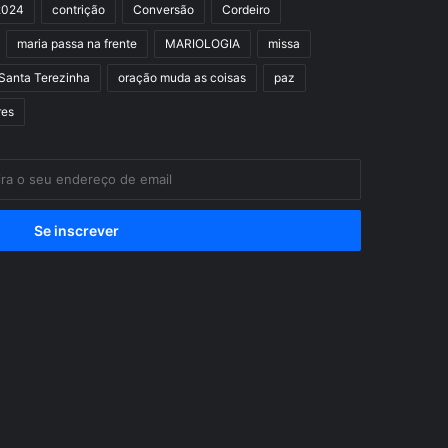
2024
contrição
Conversão
Cordeiro
maria passa na frente
MARIOLOGIA
missa
Santa Terezinha
oração muda as coisas
paz
res