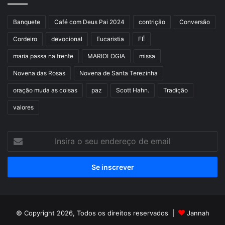
Banquete
Café com Deus Pai 2024
contrição
Conversão
Cordeiro
devocional
Eucaristia
FÉ
maria passa na frente
MARIOLOGIA
missa
Novena das Rosas
Novena de Santa Terezinha
oração muda as coisas
paz
Scott Hahn.
Tradição
valores
Insira
o
seu
endereço
de
email
© Copyright 2026, Todos os direitos reservados |
Jannah