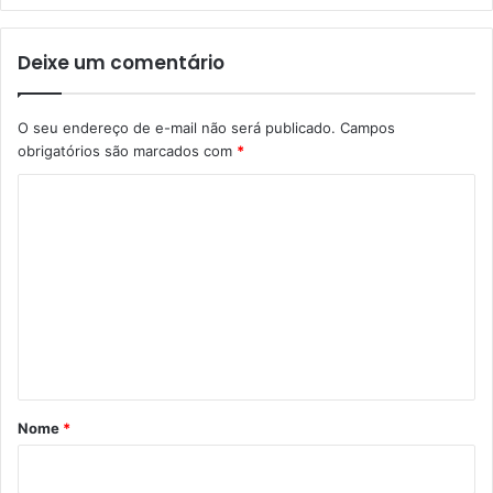
Deixe um comentário
O seu endereço de e-mail não será publicado.
Campos
obrigatórios são marcados com
*
C
o
m
e
n
t
á
r
Nome
*
i
o