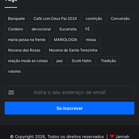
Banquete
Café com Deus Pai 2024
contrição
Conversão
Cordeiro
devocional
Eucaristia
FÉ
maria passa na frente
MARIOLOGIA
missa
Novena das Rosas
Novena de Santa Terezinha
oração muda as coisas
paz
Scott Hahn.
Tradição
valores
Insira
o
seu
endereço
de
email
© Copyright 2026, Todos os direitos reservados |
Jannah