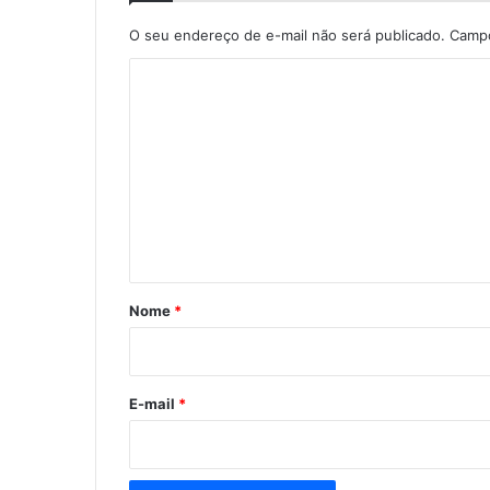
O seu endereço de e-mail não será publicado.
Campo
C
o
m
e
n
t
á
r
Nome
*
i
o
*
E-mail
*