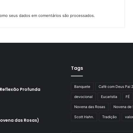
como seus dados em comentários são processados
.
Tags
Banquete
Café com Deus Pai 
 Reflexão Profunda
devocional
Eucaristia
FÉ
Novena das Rosas
Novena de 
Scott Hahn.
Tradição
valo
Novena das Rosas)