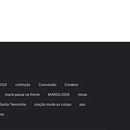
2024
contrição
Conversão
Cordeiro
maria passa na frente
MARIOLOGIA
missa
Santa Terezinha
oração muda as coisas
paz
res