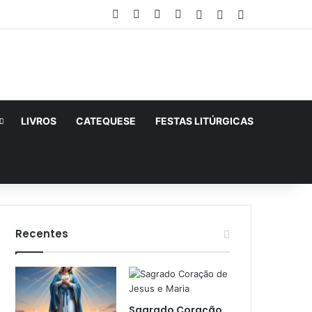
Facebook
X
YouTube
Instagram
Entrar
Artigo aleatório
Barra Lateral
LIVROS
CATEQUESE
FESTAS LITÚRGICAS
Recentes
Sagrado Coração