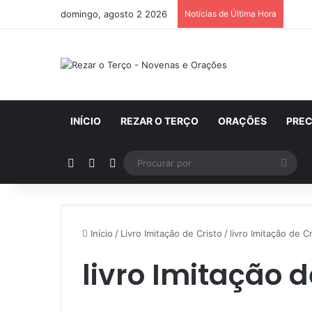
domingo, agosto 2 2026
Notícias de Última Hora
INÍCIO
REZAR O TERÇO
ORAÇÕES
PRE
Artigo aleatório
Barra Lateral
Switch skin
Proc
por
Início
/
Livro Imitação de Cristo
/
livro Imitação de C
livro Imitação d