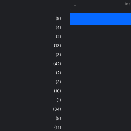
Insira
o
seu
(9)
endereço
de
(4)
email
(2)
(13)
(3)
(42)
(2)
(3)
(10)
(1)
(34)
(8)
(11)