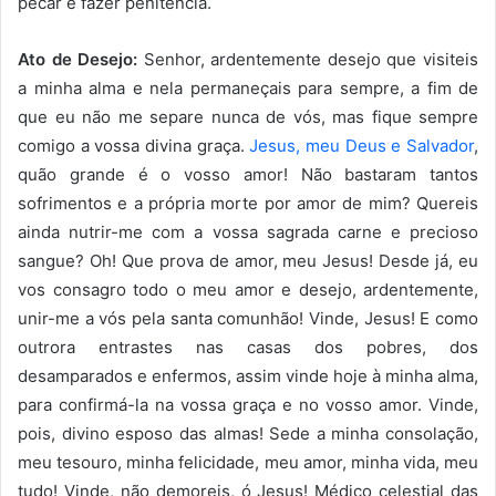
pecar e fazer penitência.
Ato de Desejo:
Senhor, ardentemente desejo que visiteis
a minha alma e nela permaneçais para sempre, a fim de
que eu não me separe nunca de vós, mas fique sempre
comigo a vossa divina graça.
Jesus, meu Deus e Salvador
,
quão grande é o vosso amor! Não bastaram tantos
sofrimentos e a própria morte por amor de mim? Quereis
ainda nutrir-me com a vossa sagrada carne e precioso
sangue? Oh! Que prova de amor, meu Jesus! Desde já, eu
vos consagro todo o meu amor e desejo, ardentemente,
unir-me a vós pela santa comunhão! Vinde, Jesus! E como
outrora entrastes nas casas dos pobres, dos
desamparados e enfermos, assim vinde hoje à minha alma,
para confirmá-la na vossa graça e no vosso amor. Vinde,
pois, divino esposo das almas! Sede a minha consolação,
meu tesouro, minha felicidade, meu amor, minha vida, meu
tudo! Vinde, não demoreis, ó Jesus! Médico celestial das