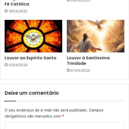
09/03/2025
Fé Católica
16/04/2025
Louvor ao Espírito Santo
Louvor à Santíssima
Trindade
15/04/2024
01/04/2024
Deixe um comentário
O seu endereço de e-mail não será publicado.
Campos
obrigatórios são marcados com
*
C