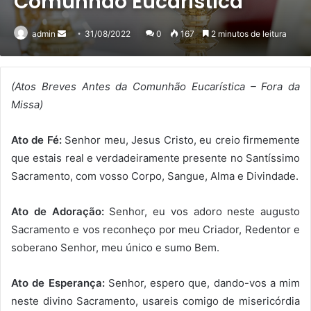
Comunhão Eucarística
Mande
admin
31/08/2022
0
167
2 minutos de leitura
um
e-
mail
(Atos Breves Antes da Comunhão Eucarística – Fora da
Missa)
Ato de Fé:
Senhor meu, Jesus Cristo, eu creio firmemente
que estais real e verdadeiramente presente no Santíssimo
Sacramento, com vosso Corpo, Sangue, Alma e Divindade.
Ato de Adoração:
Senhor, eu vos adoro neste augusto
Sacramento e vos reconheço por meu Criador, Redentor e
soberano Senhor, meu único e sumo Bem.
Ato de Esperança:
Senhor, espero que, dando-vos a mim
neste divino Sacramento, usareis comigo de misericórdia