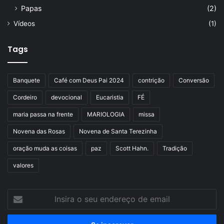
Papas
(2)
Vídeos
(1)
Tags
Banquete
Café com Deus Pai 2024
contrição
Conversão
Cordeiro
devocional
Eucaristia
FÉ
maria passa na frente
MARIOLOGIA
missa
Novena das Rosas
Novena de Santa Terezinha
oração muda as coisas
paz
Scott Hahn.
Tradição
valores
Insira
o
seu